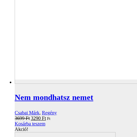
Nem mondhatsz nemet
Csabai Márk
,
Regény
Original
Current
3699
Ft
3290
Ft
Ft
price
price
Kosárba teszem
was:
is:
Akció!
3699 Ft.
3290 Ft.