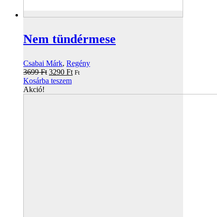
Nem tündérmese
Csabai Márk
,
Regény
Original
Current
3699
Ft
3290
Ft
Ft
price
price
Kosárba teszem
was:
is:
Akció!
3699 Ft.
3290 Ft.