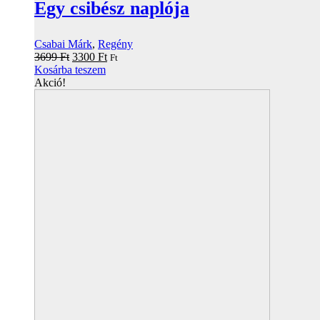
Egy csibész naplója
Csabai Márk
,
Regény
Original
Current
3699
Ft
3300
Ft
Ft
price
price
Kosárba teszem
was:
is:
Akció!
3699 Ft.
3300 Ft.