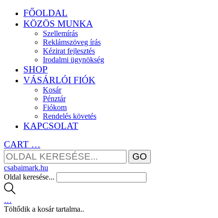
FŐOLDAL
KÖZÖS MUNKA
Szellemírás
Reklámszöveg írás
Kézirat fejlesztés
Irodalmi ügynökség
SHOP
VÁSÁRLÓI FIÓK
Kosár
Pénztár
Fiókom
Rendelés követés
KAPCSOLAT
CART
…
csabaimark.hu
Oldal keresése...
…
Töltődik a kosár tartalma..