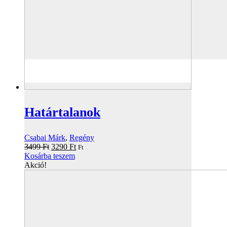
Határtalanok
Csabai Márk
,
Regény
Original
Current
3499
Ft
3290
Ft
Ft
price
price
Kosárba teszem
was:
is:
Akció!
3499 Ft.
3290 Ft.