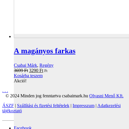
A magányos farkas
Csabai Márk
,
Regény
Original
Current
3699
Ft
3290
Ft
Ft
price
price
Kosárba teszem
was:
is:
Akció!
3699 Ft.
3290 Ft.
.
.
.
© 2024 Minden jog fenntartva csabaimark.hu
Olvasni Menő Kft.
ÁSZF
|
Szállítási és fizetési feltételek
|
Impresszum
|
Adatkezelési
tájékoztató
Facebook