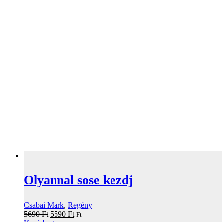
Olyannal sose kezdj
Csabai Márk
,
Regény
Original
Current
5690
Ft
5590
Ft
Ft