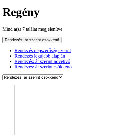
Regény
Sorted
Mind a(z) 7 találat megjelenítve
by
price:
Rendezés: ár szerint csökkenő
high
Rendezés népszerűség szerint
to
Rendezés legújabb alapján
low
Rendezés: ár szerint növekvő
Rendezés: ár szerint csökkenő