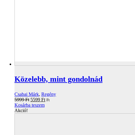
Közelebb, mint gondolnád
Csabai Márk
,
Regény
Original
Current
5999
Ft
5599
Ft
Ft
price
price
Kosárba teszem
was:
is:
Akció!
5999 Ft.
5599 Ft.