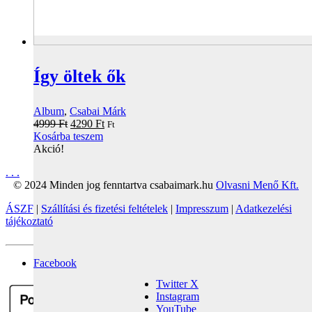
Így öltek ők
Album
,
Csabai Márk
Original
Current
4999
Ft
4290
Ft
Ft
price
price
Kosárba teszem
was:
is:
Akció!
4999 Ft.
4290 Ft.
.
.
.
© 2024 Minden jog fenntartva csabaimark.hu
Olvasni Menő Kft.
ÁSZF
|
Szállítási és fizetési feltételek
|
Impresszum
|
Adatkezelési
tájékoztató
Facebook
Twitter X
Instagram
YouTube