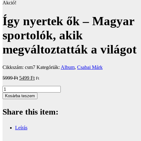
Akció!
Így nyertek ők – Magyar
sportolók, akik
megváltoztatták a világot
Cikkszám:
csm7
Kategóriák:
Album
,
Csabai Márk
Original
Current
5999
Ft
5499
Ft
Ft
price
price
Így
was:
is:
nyertek
5999 Ft.
5499 Ft.
Kosárba teszem
ők
–
Share this item:
Magyar
sportolók,
akik
Leírás
megváltoztatták
a
világot