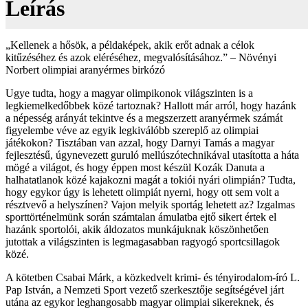
Leírás
mennyiség
„Kellenek a hősök, a példaképek, akik erőt adnak a célok
kitűzéséhez és azok eléréséhez, megvalósításához.” – Növényi
Norbert olimpiai aranyérmes birkózó
Ugye tudta, hogy a magyar olimpikonok világszinten is a
legkiemelkedőbbek közé tartoznak? Hallott már arról, hogy hazánk
a népesség arányát tekintve és a megszerzett aranyérmek számát
figyelembe véve az egyik legkiválóbb szereplő az olimpiai
játékokon? Tisztában van azzal, hogy Darnyi Tamás a magyar
fejlesztésű, úgynevezett guruló mellúszótechnikával utasította a háta
mögé a világot, és hogy éppen most készül Kozák Danuta a
halhatatlanok közé kajakozni magát a tokiói nyári olimpián? Tudta,
hogy egykor úgy is lehetett olimpiát nyerni, hogy ott sem volt a
résztvevő a helyszínen? Vajon melyik sportág lehetett az? Izgalmas
sporttörténelmünk során számtalan ámulatba ejtő sikert értek el
hazánk sportolói, akik áldozatos munkájuknak köszönhetően
jutottak a világszinten is legmagasabban ragyogó sportcsillagok
közé.
A kötetben Csabai Márk, a közkedvelt krimi- és tényirodalom-író L.
Pap István, a Nemzeti Sport vezető szerkesztője segítségével járt
utána az egykor leghangosabb magyar olimpiai sikereknek, és