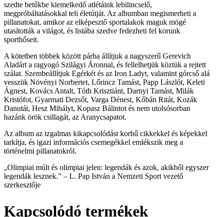
szedte betűkbe kiemelkedő atlétáink lebilincselő,
megpróbáltatásokkal teli életútját. Az albumban megismerheti a
pillanatokat, amikor az elképesztő sportalakok maguk mögé
utasították a világot, és listába szedve fedezheti fel korunk
sporthőseit.
A kötetben többek között párba állítjuk a nagyszerű Gerevich
Aladárt a ragyogó Szilágyi Áronnal, és fellelhetjük köztük a rejtett
szálat. Szembeállítjuk Egérkét és az Iron Ladyt, valamint górcső alá
vesszük Növényi Norbertet, Lőrincz Tamást, Papp Lászlót, Keleti
Ágnest, Kovács Antalt, Tóth Krisztiánt, Darnyi Tamást, Milák
Kristófot, Gyarmati Dezsőt, Varga Dénest, Kőbán Ritát, Kozák
Danutát, Hesz Mihályt, Kopasz Bálintot és nem utolsósorban
hazánk örök csillagát, az Aranycsapatot.
Az album az izgalmas kikapcsolódást korhű cikkekkel és képekkel
tarkítja, és igazi információs csemegékkel emlékszik meg a
történelmi pillanatokról.
„Olimpiai múlt és olimpiai jelen: legendák és azok, akikből egyszer
legendák lesznek.” – L. Pap István a Nemzeti Sport vezető
szerkesztője
Kapcsolódó termékek