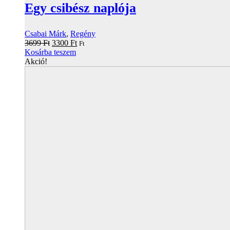
Egy csibész naplója
Csabai Márk
,
Regény
Original
Current
3699
Ft
3300
Ft
Ft
price
price
Kosárba teszem
was:
is:
Akció!
3699 Ft.
3300 Ft.