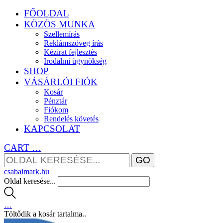
FŐOLDAL
KÖZÖS MUNKA
Szellemírás
Reklámszöveg írás
Kézirat fejlesztés
Irodalmi ügynökség
SHOP
VÁSÁRLÓI FIÓK
Kosár
Pénztár
Fiókom
Rendelés követés
KAPCSOLAT
CART
…
csabaimark.hu
Oldal keresése...
…
Töltődik a kosár tartalma..