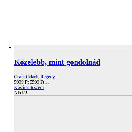
Közelebb, mint gondolnád
Csabai Márk
,
Regény
Original
Current
5999
Ft
5599
Ft
Ft
price
price
Kosárba teszem
was:
is:
Akció!
5999 Ft.
5599 Ft.