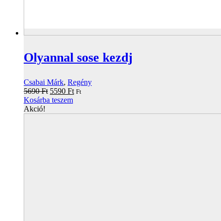
Olyannal sose kezdj
Csabai Márk
,
Regény
Original
Current
5690
Ft
5590
Ft
Ft
price
price
Kosárba teszem
was:
is:
Akció!
5690 Ft.
5590 Ft.